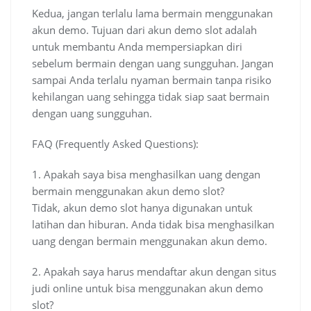
Kedua, jangan terlalu lama bermain menggunakan
akun demo. Tujuan dari akun demo slot adalah
untuk membantu Anda mempersiapkan diri
sebelum bermain dengan uang sungguhan. Jangan
sampai Anda terlalu nyaman bermain tanpa risiko
kehilangan uang sehingga tidak siap saat bermain
dengan uang sungguhan.
FAQ (Frequently Asked Questions):
1. Apakah saya bisa menghasilkan uang dengan
bermain menggunakan akun demo slot?
Tidak, akun demo slot hanya digunakan untuk
latihan dan hiburan. Anda tidak bisa menghasilkan
uang dengan bermain menggunakan akun demo.
2. Apakah saya harus mendaftar akun dengan situs
judi online untuk bisa menggunakan akun demo
slot?