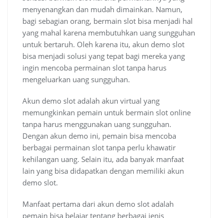
menyenangkan dan mudah dimainkan. Namun,
bagi sebagian orang, bermain slot bisa menjadi hal
yang mahal karena membutuhkan uang sungguhan
untuk bertaruh. Oleh karena itu, akun demo slot
bisa menjadi solusi yang tepat bagi mereka yang
ingin mencoba permainan slot tanpa harus
mengeluarkan uang sungguhan.
Akun demo slot adalah akun virtual yang
memungkinkan pemain untuk bermain slot online
tanpa harus menggunakan uang sungguhan.
Dengan akun demo ini, pemain bisa mencoba
berbagai permainan slot tanpa perlu khawatir
kehilangan uang. Selain itu, ada banyak manfaat
lain yang bisa didapatkan dengan memiliki akun
demo slot.
Manfaat pertama dari akun demo slot adalah
pemain bisa belajar tentang berbagai jenis