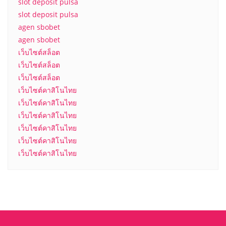
slot deposit pulsa
slot deposit pulsa
agen sbobet
agen sbobet
เว็บไซต์สล็อต
เว็บไซต์สล็อต
เว็บไซต์สล็อต
เว็บไซต์คาสิโนไทย
เว็บไซต์คาสิโนไทย
เว็บไซต์คาสิโนไทย
เว็บไซต์คาสิโนไทย
เว็บไซต์คาสิโนไทย
เว็บไซต์คาสิโนไทย