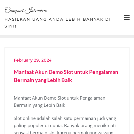
Skip
Compact Interview
to
content
HASILKAN UANG ANDA LEBIH BANYAK DI
SINI!
February 29, 2024
Manfaat Akun Demo Slot untuk Pengalaman
Bermain yang Lebih Baik
Manfaat Akun Demo Slot untuk Pengalaman
Bermain yang Lebih Baik
Slot online adalah salah satu permainan judi yang
paling populer di dunia. Banyak orang menikmati
sensasi bermain slot karena permainannya yang