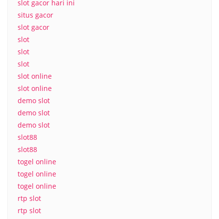
slot gacor hari ini
situs gacor
slot gacor
slot
slot
slot
slot online
slot online
demo slot
demo slot
demo slot
slot88
slot88
togel online
togel online
togel online
rtp slot
rtp slot