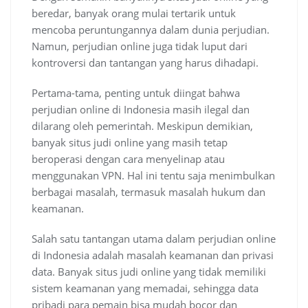
beredar, banyak orang mulai tertarik untuk
mencoba peruntungannya dalam dunia perjudian.
Namun, perjudian online juga tidak luput dari
kontroversi dan tantangan yang harus dihadapi.
Pertama-tama, penting untuk diingat bahwa
perjudian online di Indonesia masih ilegal dan
dilarang oleh pemerintah. Meskipun demikian,
banyak situs judi online yang masih tetap
beroperasi dengan cara menyelinap atau
menggunakan VPN. Hal ini tentu saja menimbulkan
berbagai masalah, termasuk masalah hukum dan
keamanan.
Salah satu tantangan utama dalam perjudian online
di Indonesia adalah masalah keamanan dan privasi
data. Banyak situs judi online yang tidak memiliki
sistem keamanan yang memadai, sehingga data
pribadi para pemain bisa mudah bocor dan