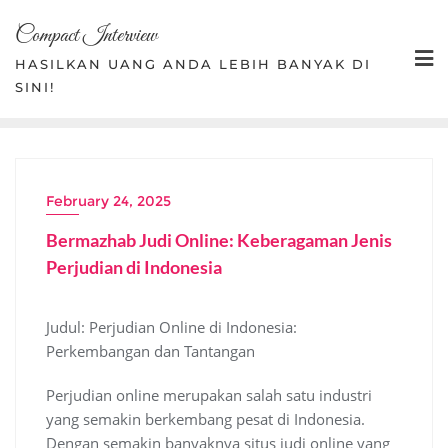
Skip
Compact Interview
to
content
HASILKAN UANG ANDA LEBIH BANYAK DI
SINI!
February 24, 2025
Bermazhab Judi Online: Keberagaman Jenis
Perjudian di Indonesia
Judul: Perjudian Online di Indonesia:
Perkembangan dan Tantangan
Perjudian online merupakan salah satu industri
yang semakin berkembang pesat di Indonesia.
Dengan semakin banyaknya situs judi online yang