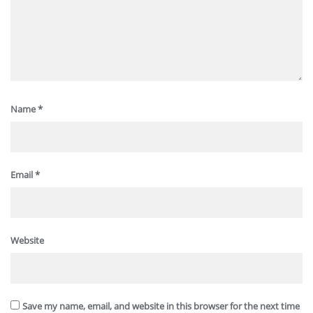
Name
*
Email
*
Website
Save my name, email, and website in this browser for the next time