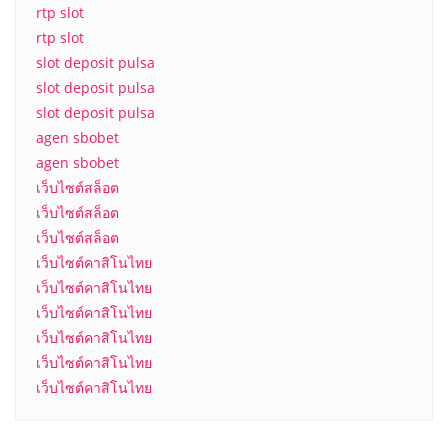
rtp slot
rtp slot
slot deposit pulsa
slot deposit pulsa
slot deposit pulsa
agen sbobet
agen sbobet
เว็บไซต์สล็อต
เว็บไซต์สล็อต
เว็บไซต์สล็อต
เว็บไซต์คาสิโนไทย
เว็บไซต์คาสิโนไทย
เว็บไซต์คาสิโนไทย
เว็บไซต์คาสิโนไทย
เว็บไซต์คาสิโนไทย
เว็บไซต์คาสิโนไทย