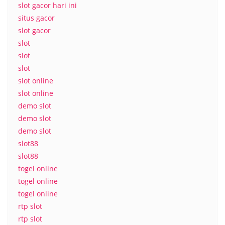
slot gacor hari ini
situs gacor
slot gacor
slot
slot
slot
slot online
slot online
demo slot
demo slot
demo slot
slot88
slot88
togel online
togel online
togel online
rtp slot
rtp slot