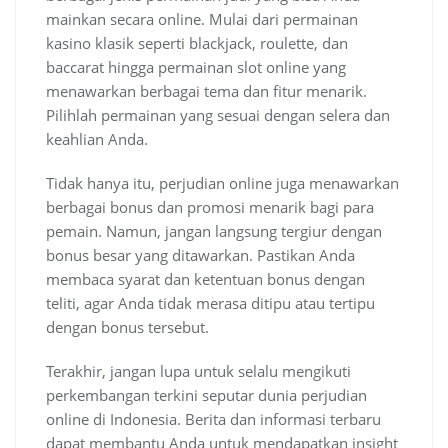
mainkan secara online. Mulai dari permainan
kasino klasik seperti blackjack, roulette, dan
baccarat hingga permainan slot online yang
menawarkan berbagai tema dan fitur menarik.
Pilihlah permainan yang sesuai dengan selera dan
keahlian Anda.
Tidak hanya itu, perjudian online juga menawarkan
berbagai bonus dan promosi menarik bagi para
pemain. Namun, jangan langsung tergiur dengan
bonus besar yang ditawarkan. Pastikan Anda
membaca syarat dan ketentuan bonus dengan
teliti, agar Anda tidak merasa ditipu atau tertipu
dengan bonus tersebut.
Terakhir, jangan lupa untuk selalu mengikuti
perkembangan terkini seputar dunia perjudian
online di Indonesia. Berita dan informasi terbaru
dapat membantu Anda untuk mendapatkan insight