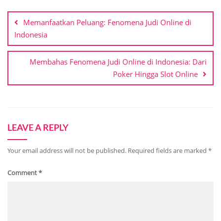
Post
navigation
Memanfaatkan Peluang: Fenomena Judi Online di
Indonesia
Membahas Fenomena Judi Online di Indonesia: Dari
Poker Hingga Slot Online
LEAVE A REPLY
Your email address will not be published.
Required fields are marked
*
Comment
*