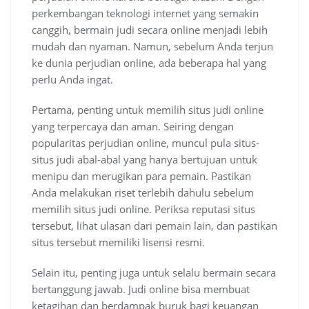
perkembangan teknologi internet yang semakin
canggih, bermain judi secara online menjadi lebih
mudah dan nyaman. Namun, sebelum Anda terjun
ke dunia perjudian online, ada beberapa hal yang
perlu Anda ingat.
Pertama, penting untuk memilih situs judi online
yang terpercaya dan aman. Seiring dengan
popularitas perjudian online, muncul pula situs-
situs judi abal-abal yang hanya bertujuan untuk
menipu dan merugikan para pemain. Pastikan
Anda melakukan riset terlebih dahulu sebelum
memilih situs judi online. Periksa reputasi situs
tersebut, lihat ulasan dari pemain lain, dan pastikan
situs tersebut memiliki lisensi resmi.
Selain itu, penting juga untuk selalu bermain secara
bertanggung jawab. Judi online bisa membuat
ketagihan dan berdampak buruk bagi keuangan