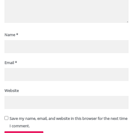
Name
*
Email
*
Website
Save my name, email, and website in this browser for the next time
I comment.