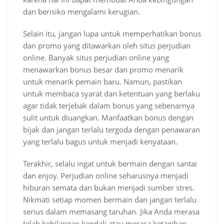
dan berisiko mengalami kerugian.
Selain itu, jangan lupa untuk memperhatikan bonus
dan promo yang ditawarkan oleh situs perjudian
online. Banyak situs perjudian online yang
menawarkan bonus besar dan promo menarik
untuk menarik pemain baru. Namun, pastikan
untuk membaca syarat dan ketentuan yang berlaku
agar tidak terjebak dalam bonus yang sebenarnya
sulit untuk diuangkan. Manfaatkan bonus dengan
bijak dan jangan terlalu tergoda dengan penawaran
yang terlalu bagus untuk menjadi kenyataan.
Terakhir, selalu ingat untuk bermain dengan santai
dan enjoy. Perjudian online seharusnya menjadi
hiburan semata dan bukan menjadi sumber stres.
Nikmati setiap momen bermain dan jangan terlalu
serius dalam memasang taruhan. Jika Anda merasa
telah kehilangan kendali atau merasa ketagihan