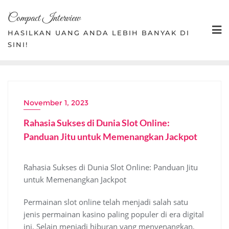
Skip
Compact Interview
to
content
HASILKAN UANG ANDA LEBIH BANYAK DI
SINI!
November 1, 2023
Rahasia Sukses di Dunia Slot Online:
Panduan Jitu untuk Memenangkan Jackpot
Rahasia Sukses di Dunia Slot Online: Panduan Jitu
untuk Memenangkan Jackpot
Permainan slot online telah menjadi salah satu
jenis permainan kasino paling populer di era digital
ini. Selain menjadi hiburan yang menyenangkan,