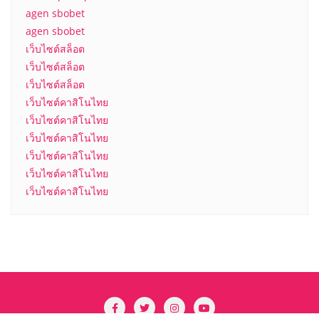
agen sbobet
agen sbobet
เว็บไซต์สล็อต
เว็บไซต์สล็อต
เว็บไซต์สล็อต
เว็บไซต์คาสิโนไทย
เว็บไซต์คาสิโนไทย
เว็บไซต์คาสิโนไทย
เว็บไซต์คาสิโนไทย
เว็บไซต์คาสิโนไทย
เว็บไซต์คาสิโนไทย