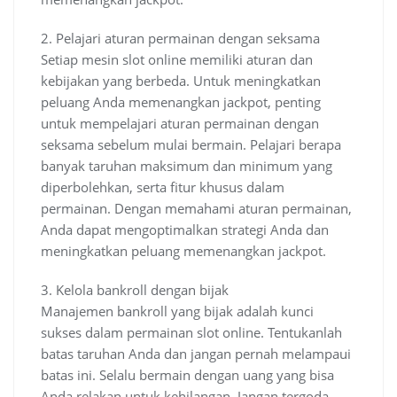
2. Pelajari aturan permainan dengan seksama
Setiap mesin slot online memiliki aturan dan
kebijakan yang berbeda. Untuk meningkatkan
peluang Anda memenangkan jackpot, penting
untuk mempelajari aturan permainan dengan
seksama sebelum mulai bermain. Pelajari berapa
banyak taruhan maksimum dan minimum yang
diperbolehkan, serta fitur khusus dalam
permainan. Dengan memahami aturan permainan,
Anda dapat mengoptimalkan strategi Anda dan
meningkatkan peluang memenangkan jackpot.
3. Kelola bankroll dengan bijak
Manajemen bankroll yang bijak adalah kunci
sukses dalam permainan slot online. Tentukanlah
batas taruhan Anda dan jangan pernah melampaui
batas ini. Selalu bermain dengan uang yang bisa
Anda relakan untuk kehilangan. Jangan tergoda