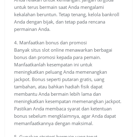
untuk terus bermain saat Anda mengalami
kekalahan beruntun. Tetap tenang, kelola bankroll
Anda dengan bijak, dan tetap pada rencana
permainan Anda.
4. Manfaatkan bonus dan promosi
Banyak situs slot online menawarkan berbagai
bonus dan promosi kepada para pemain.
Manfaatkanlah kesempatan ini untuk
meningkatkan peluang Anda memenangkan
jackpot. Bonus seperti putaran gratis, uang
tambahan, atau bahkan hadiah fisik dapat
membantu Anda bermain lebih lama dan
meningkatkan kesempatan memenangkan jackpot.
Pastikan Anda membaca syarat dan ketentuan
bonus sebelum mengklaimnya, agar Anda dapat
memanfaatkannya dengan maksimal.
5. Gunakan strategi bermain yang tepat