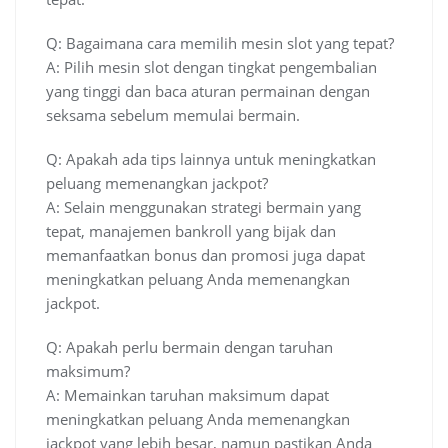
Q: Bagaimana cara memilih mesin slot yang tepat?
A: Pilih mesin slot dengan tingkat pengembalian
yang tinggi dan baca aturan permainan dengan
seksama sebelum memulai bermain.
Q: Apakah ada tips lainnya untuk meningkatkan
peluang memenangkan jackpot?
A: Selain menggunakan strategi bermain yang
tepat, manajemen bankroll yang bijak dan
memanfaatkan bonus dan promosi juga dapat
meningkatkan peluang Anda memenangkan
jackpot.
Q: Apakah perlu bermain dengan taruhan
maksimum?
A: Memainkan taruhan maksimum dapat
meningkatkan peluang Anda memenangkan
jackpot yang lebih besar, namun pastikan Anda